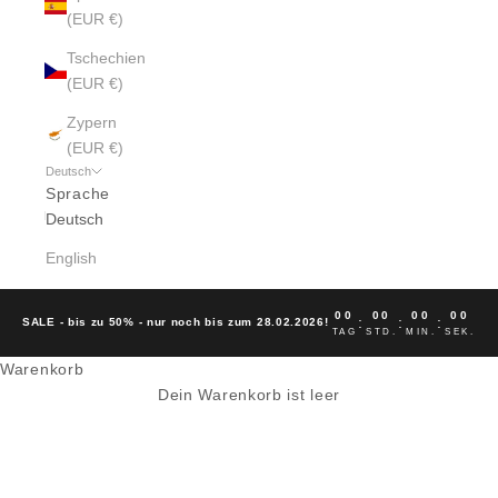
(EUR €)
Tschechien
(EUR €)
Zypern
(EUR €)
Deutsch
Sprache
Deutsch
English
00
00
00
00
:
:
:
SALE - bis zu 50% - nur noch bis zum 28.02.2026!
TAG
STD.
MIN.
SEK.
Warenkorb
Dein Warenkorb ist leer
COLORFUL STANDARD SOCKEN