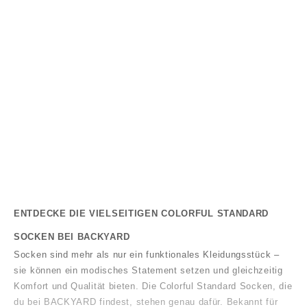
COLORFUL STANDARD
Classic Organic Sock
Angebot
€10,00
ENTDECKE DIE VIELSEITIGEN COLORFUL STANDARD
SOCKEN BEI BACKYARD
Socken sind mehr als nur ein funktionales Kleidungsstück –
sie können ein modisches Statement setzen und gleichzeitig
Komfort und Qualität bieten. Die Colorful Standard Socken, die
du bei
BACKYARD findest, stehen genau dafür. Bekannt für