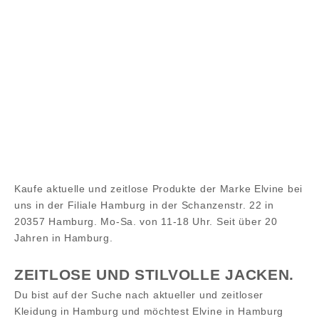
ELVINE
ELVINE
Hjalmar
Signy
Angebot
Regulärer Preis
Angebot
Regulärer Preis
€280,00
€400,00
€252,00
€360,00
Kaufe aktuelle und zeitlose Produkte der Marke Elvine bei
uns in der Filiale Hamburg in der Schanzenstr. 22 in
20357 Hamburg. Mo-Sa. von 11-18 Uhr. Seit über 20
Jahren in Hamburg.
ZEITLOSE UND STILVOLLE JACKEN.
Du bist auf der Suche nach aktueller und zeitloser
Kleidung in Hamburg und möchtest Elvine in Hamburg