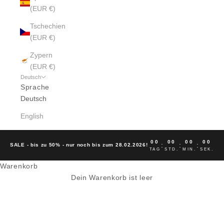
(EUR €)
Tschechien
(EUR €)
Zypern
(EUR €)
Deutsch
Sprache
Deutsch
English
00
00
00
00
:
:
:
SALE - bis zu 50% - nur noch bis zum 28.02.2026!
TAG
STD.
MIN.
SEK.
Warenkorb
ELVINE IN UNSERER FILIALE
Dein Warenkorb ist leer
HAMBURG