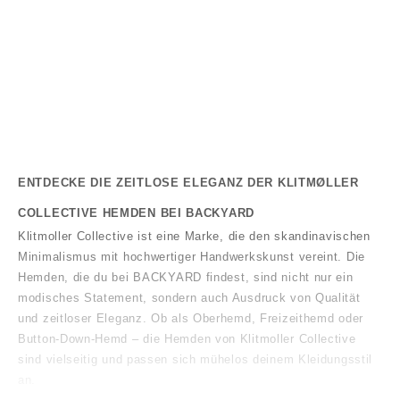
KLITMOLLER COLLECTIVE
Simon Shirt
Angebot
Regulärer Preis
€84,00
€120,00
ENTDECKE DIE ZEITLOSE ELEGANZ DER KLITMØLLER
COLLECTIVE HEMDEN BEI BACKYARD
Klitmoller Collective ist eine Marke, die den skandinavischen
Minimalismus mit hochwertiger Handwerkskunst vereint. Die
Hemden, die du bei
BACKYARD findest, sind nicht nur ein
modisches Statement, sondern auch Ausdruck von Qualität
und zeitloser Eleganz. Ob als Oberhemd, Freizeithemd oder
Button-Down-Hemd – die Hemden von Klitmoller Collective
sind vielseitig und passen sich mühelos deinem Kleidungsstil
an.