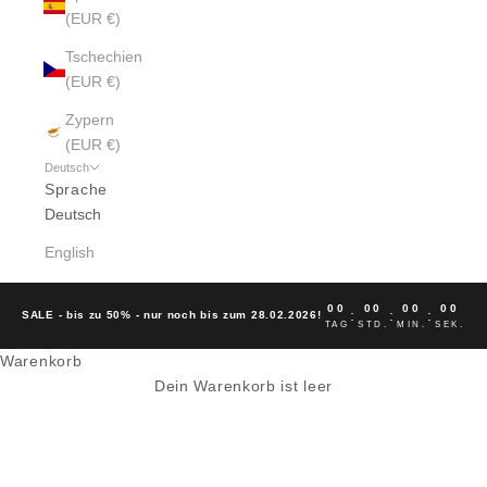
(EUR €)
Tschechien
(EUR €)
Zypern
(EUR €)
Deutsch
Sprache
Deutsch
English
00
00
00
00
:
:
:
SALE - bis zu 50% - nur noch bis zum 28.02.2026!
TAG
STD.
MIN.
SEK.
Warenkorb
Dein Warenkorb ist leer
KLITMOLLER COLLECTIVE HEMDEN