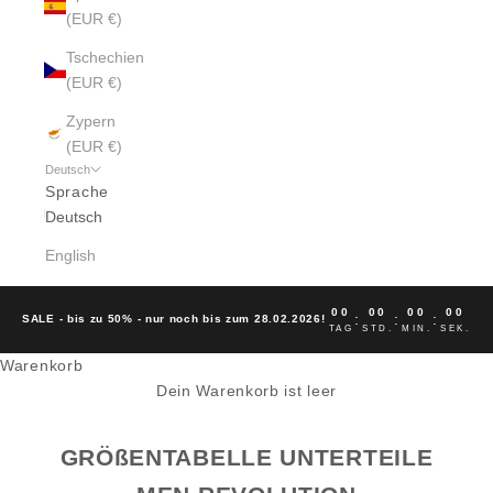
(EUR €)
Tschechien
(EUR €)
Zypern
(EUR €)
Deutsch
Sprache
Deutsch
English
00
00
00
00
:
:
:
SALE - bis zu 50% - nur noch bis zum 28.02.2026!
TAG
STD.
MIN.
SEK.
Warenkorb
Dein Warenkorb ist leer
GRÖßENTABELLE UNTERTEILE