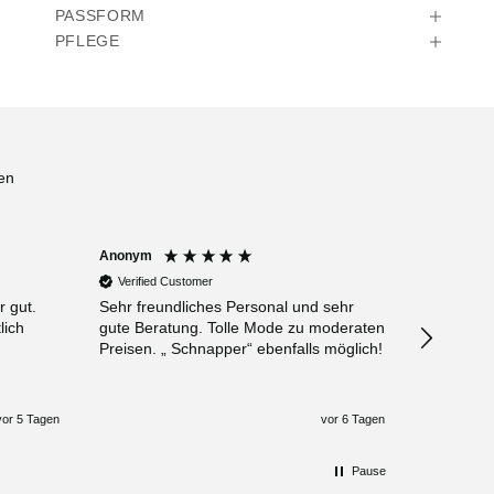
PASSFORM
PFLEGE
en
Anonym
Anonym
Verified Customer
Verified 
r gut.
Sehr freundliches Personal und sehr
Bester La
lich
gute Beratung. Tolle Mode zu moderaten
Leuten ❤️
Preisen. „ Schnapper“ ebenfalls möglich!
Klamotte
vor 5 Tagen
vor 6 Tagen
Pause