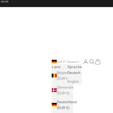
 ! MEHR
Translation miss
Translation m
Translatio
EUR €
Deutsch
Land
Sprache
Belgien
Deutsch
(EUR €)
English
Dänemark
(EUR €)
Deutschland
(EUR €)