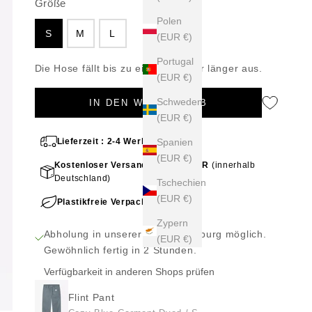
Größe
Größe
Polen
S
M
L
(EUR €)
Portugal
Die Hose fällt bis zu einer Nummer länger aus.
(EUR €)
Schweden
IN DEN WARENKORB
(EUR €)
Spanien
Lieferzeit : 2-4 Werktage
(EUR €)
Kostenloser Versand ab 50,00 EUR
(innerhalb
Deutschland)
Tschechien
(EUR €)
Plastikfreie Verpackung!
Zypern
Abholung in unserer Filiale Hamburg möglich.
(EUR €)
Gewöhnlich fertig in 2 Stunden.
Verfügbarkeit in anderen Shops prüfen
Flint Pant