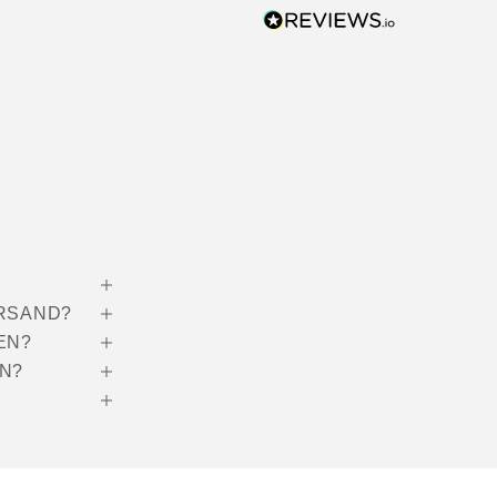
ERSAND?
EN?
N?