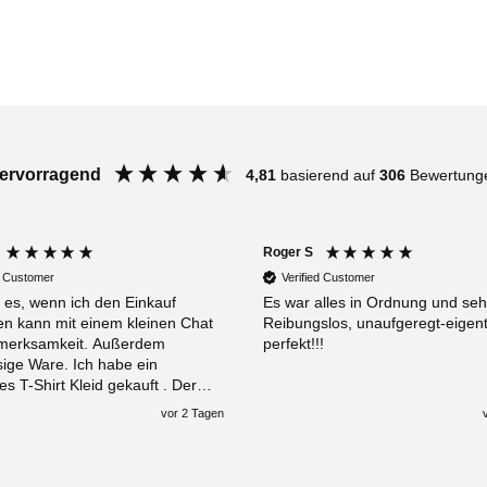
ervorragend
4,81
basierend auf
306
Bewertung
Roger S
d Customer
Verified Customer
e es, wenn ich den Einkauf
Es war alles in Ordnung und seh
en kann mit einem kleinen Chat
Reibungslos, unaufgeregt-eigent
ksamkeit. Außerdem
perfekt!!!
sige Ware. Ich habe ein
s T-Shirt Kleid gekauft . Der
nus, es war im Sale. Gerne
vor 2 Tagen
ch wieder.