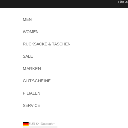
Zum Inhalt springen
FÜR JE
MEN
WOMEN
RUCKSÄCKE & TASCHEN
SALE
MARKEN
GUTSCHEINE
FILIALEN
SERVICE
EUR €
Deutsch