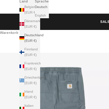
Land
Sprache
Belgien
Deutsch
(EUR €)
English
Dänemark
SALE
(EUR €)
Warenkorb
Deutschland
(EUR €)
Finnland
(EUR €)
Frankreich
(EUR €)
Griechenland
(EUR €)
Irland
(EUR €)
Italien