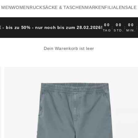
MEN
WOMEN
RUCKSÄCKE & TASCHEN
MARKEN
FILIALEN
SALE
00
00
00
 - bis zu 50% - nur noch bis zum 28.02.2026!
:
:
TAG
STD.
MIN.
Dein Warenkorb ist leer