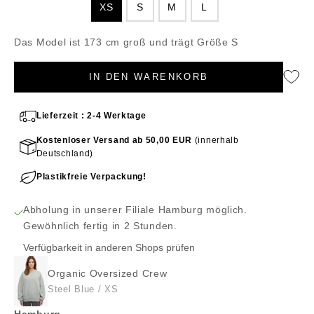
XS
S
M
L
Das Model ist 173 cm groß und trägt Größe S
IN DEN WARENKORB
Lieferzeit : 2-4 Werktage
Kostenloser Versand ab 50,00 EUR
(innerhalb
Deutschland)
Plastikfreie Verpackung!
Abholung in unserer Filiale Hamburg möglich.
Gewöhnlich fertig in 2 Stunden.
Verfügbarkeit in anderen Shops prüfen
Organic Oversized Crew
Steel Blue / XS
Hamburg