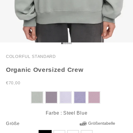
Gehe zu Element 1
Gehe zu Element 2
Gehe zu Element 3
Gehe zu Element 4
Gehe zu Element 5
Gehe zu Element 6
COLORFUL STANDARD
Organic Oversized Crew
Angebot
€70,00
Farbe
Farbe
:
Steel Blue
Größe
Größe
Größentabelle