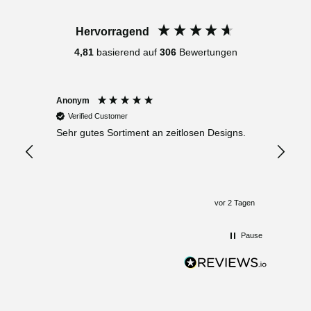
Hervorragend
4,81
basierend auf
306
Bewertungen
Anonym
Anony
Verified Customer
Verif
Sehr gutes Sortiment an zeitlosen Designs.
Ich li
kann m
Aufmerksamkeit.
Ware. 
gekauf
Gerne 
vor 2 Tagen
Pause