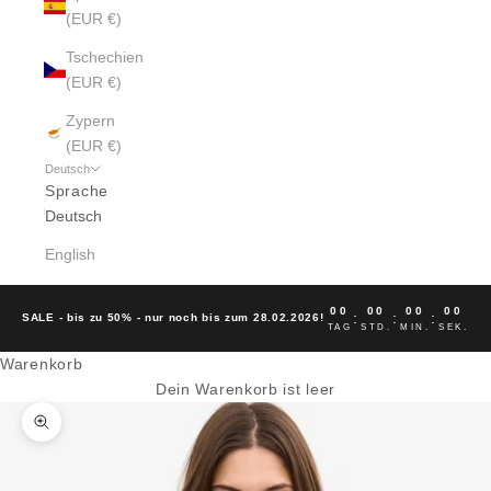
(EUR €)
Tschechien
(EUR €)
Zypern
(EUR €)
Deutsch
Sprache
Deutsch
English
00
00
00
00
:
:
:
SALE - bis zu 50% - nur noch bis zum 28.02.2026!
TAG
STD.
MIN.
SEK.
Warenkorb
Dein Warenkorb ist leer
Bild vergrößern