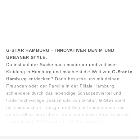
G-STAR
G-STAR
Dakota Regular Straight
Dakota Regular Straight
Sale price
Regular price
Sale price
Regular price
€84,00
€120,00
€84,00
€120,00
G-STAR HAMBURG – INNOVATIVER DENIM UND
URBANER STYLE.
Du bist auf der Suche nach moderner und zeitloser
Kleidung in Hamburg und möchtest die Welt von
G-Star in
Hamburg
entdecken? Dann besuche uns mit deinen
Freunden oder der Familie in der Filiale Hamburg,
schlendere durch das lebendige Schanzenviertel und
finde hochwertige Jeansmode von G-Star.
G-Star
steht
für Leidenschaft, Design und Denim-Innovationen, die
deinen Alltag bereichern. Vom legendären Raw Denim bis
zu modernen 3D-Schnitten – G-Star prägt seit
Jahrzehnten die urbane Modekultur.
G-STAR STORE HAMBURG.