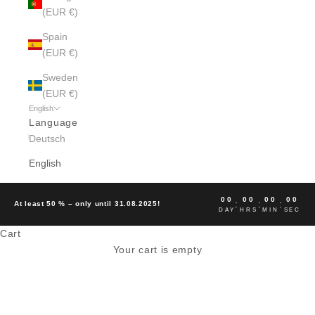
(EUR €)
Spain
(EUR €)
Sweden
(EUR €)
English
Language
Deutsch
English
00
00
00
00
:
:
:
At least 50 % – only until 31.08.2025!
DAY
HRS
MIN
SEC
Cart
G-STAR IN UNSERER FILIALE
Your cart is empty
HAMBURG